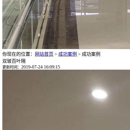
你现在的位置：
网站首页
>
成功案例
>
成功案例
双玻百叶隔
2019-07-24 16:09:15
更新时间：