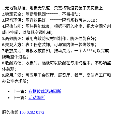
1.无地轨悬挂：地板无轨道，只需将轨道安装于天花板上；
2.稳定安全：隔断后稳固******，不易摆动；
3.隔音环保：隔音效果好，******隔音系数可达53dB；
4.隔热节能：隔热性能优良，根据不同入座率，把大空间分割
成小空间，以降低空调电耗；
5.高效防火：采用高效防火材料制作，防火性能良好；
6.美观大方：表面任意装饰，可与室内统一装饰效果；
7.收放灵活：隔板收放自如，推动灵活，一个人***可以完成
隔断整个过程；
8.收藏方便：收板时，隔板可以隐藏在专用储柜中，不影响整
体美观；
9.应用广泛：可应用于会议厅、展览厅、餐厅、高洁净工厂和
办公室等场所；
上一篇：
有框玻璃活动隔断
下一篇：
活动隔断
服务热线
150-0282-0172